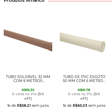
Produtos Amanco
TUBO SOLDÁVEL 32 MM
TUBO DE PVC ESGOTO
COM 6 METROS
50 MM COM 6 METROS
AMANCO
10470 AMANCO
R$55,30
R$61,78
À vista no Pix
(5%
À vista no Pix
(5%
off)
off)
1
x de
R$58,21
sem juros
1
x de
R$65,03
sem juros