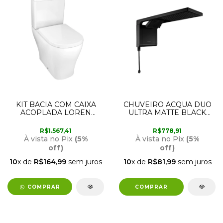
KIT BACIA COM CAIXA
CHUVEIRO ACQUA DUO
ACOPLADA LOREN
ULTRA MATTE BLACK
CLASS LORENZETTI
220V 6800W
LORENZETTI
R$1.567,41
R$778,91
À vista no Pix
(5%
À vista no Pix
(5%
off)
off)
10
x de
R$164,99
sem juros
10
x de
R$81,99
sem juros
COMPRAR