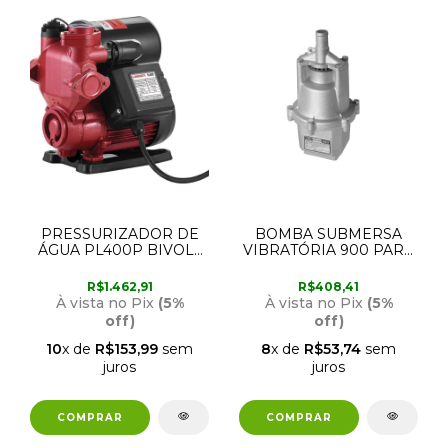
PRESSURIZADOR DE
BOMBA SUBMERSA
ÁGUA PL400P BIVOLT
VIBRATÓRIA 900 PARA
LORENZETTI
POÇO 220V 450W
FAME
R$1.462,91
R$408,41
À vista no Pix
(5%
À vista no Pix
(5%
off)
off)
10
x de
R$153,99
sem
8
x de
R$53,74
sem
juros
juros