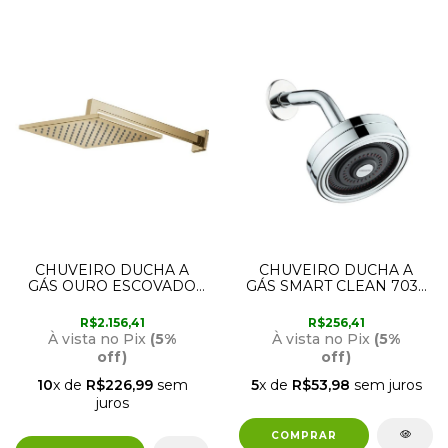
CHUVEIRO DUCHA A
CHUVEIRO DUCHA A
GÁS OURO ESCOVADO
GÁS SMART CLEAN 7032
LOREN QUADRA 7034
C16 LORENZETTI
G16 LORENZETTI
R$2.156,41
R$256,41
À vista no Pix
(5%
À vista no Pix
(5%
off)
off)
10
x de
R$226,99
sem
5
x de
R$53,98
sem juros
juros